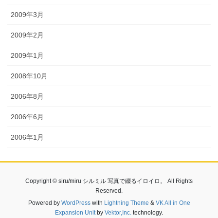
2009年3月
2009年2月
2009年1月
2008年10月
2006年8月
2006年6月
2006年1月
Copyright © siru/miru シルミル 写真で綴るイロイロ。 All Rights
Reserved.
Powered by
WordPress
with
Lightning Theme
&
VK All in One
Expansion Unit
by
Vektor,Inc.
technology.