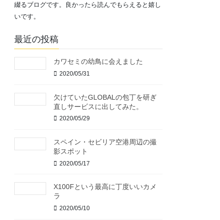
綴るブログです。良かったら読んでもらえると嬉し
いです。
最近の投稿
カワセミの幼鳥に会えました
2020/05/31
欠けていたGLOBALの包丁を研ぎ
直しサービスに出してみた。
2020/05/29
スペイン・セビリア空港周辺の撮
影スポット
2020/05/17
X100Fという最高に丁度いいカメ
ラ
2020/05/10