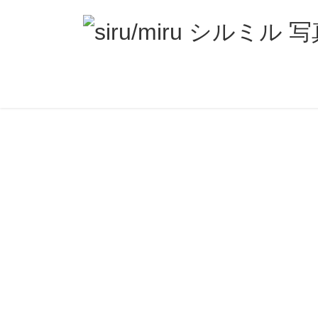
コ
ナ
ン
ビ
テ
ゲ
ン
ー
ツ
シ
へ
ョ
ス
ン
キ
に
ッ
移
プ
動