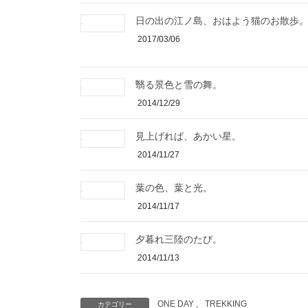
日の出の江ノ島、おはよう猫のお散歩
2017/03/06
翳る景色と雪の舞。
2014/12/29
見上げれば、あかい星。
2014/11/27
葉の色、葉と光。
2014/11/17
夕暮れ三陸のたび。
2014/11/13
ONE DAY
、
TREKKING
カテゴリー