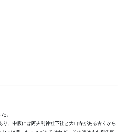
きた。
社があり、中腹には阿夫利神社下社と大山寺がある古くから