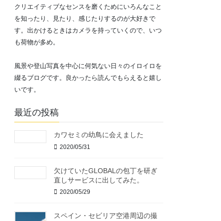
クリエイティブなセンスを磨くためにいろんなこと
を知ったり、見たり、感じたりするのが大好きで
す。出かけるときはカメラを持っていくので、いつ
も荷物が多め。
風景や登山写真を中心に何気ない日々のイロイロを
綴るブログです。良かったら読んでもらえると嬉し
いです。
最近の投稿
カワセミの幼鳥に会えました
2020/05/31
欠けていたGLOBALの包丁を研ぎ
直しサービスに出してみた。
2020/05/29
スペイン・セビリア空港周辺の撮