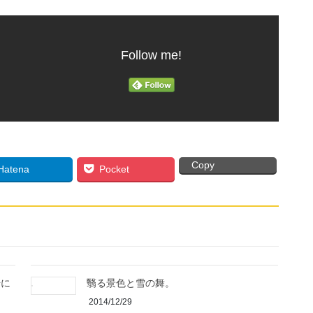
Follow me!
Copy
Hatena
Pocket
場に
翳る景色と雪の舞。
2014/12/29