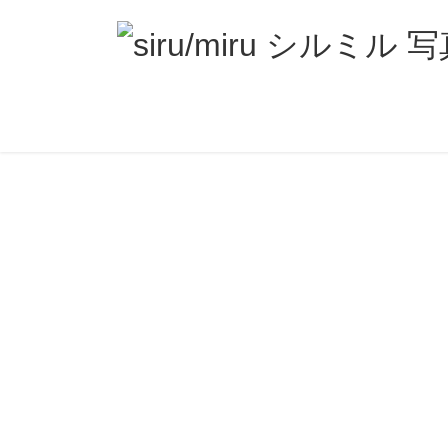
コ
ナ
ン
ビ
テ
ゲ
ン
ー
ツ
シ
へ
ョ
ス
ン
キ
に
ッ
移
プ
動