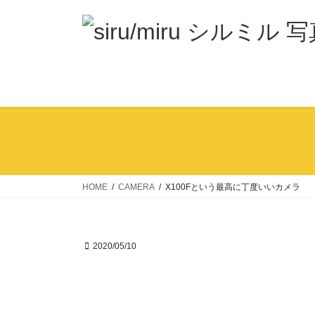
コ
ナ
ン
ビ
テ
ゲ
ン
ー
ツ
シ
へ
ョ
ス
ン
キ
に
ッ
移
プ
動
HOME
CAMERA
X100Fという最高に丁度いいカメラ
2020/05/10