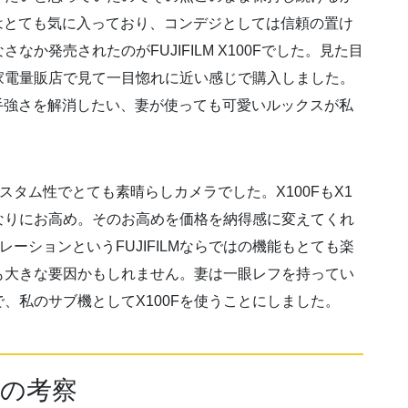
写力はとても気に入っており、コンデジとしては信頼の置け
か発売されたのがFUJIFILM X100Fでした。見た目
家電量販店で見て一目惚れに近い感じで購入しました。
して手強さを解消したい、妻が使っても可愛いルックスが私
質、カスタム性でとても素晴らしカメラでした。X100FもX1
なりにお高め。そのお高めを価格を納得感に変えてくれ
ミュレーションというFUJIFILMならではの機能もとても楽
も大きな要因かもしれません。妻は一眼レフを持ってい
で、私のサブ機としてX100Fを使うことにしました。
いての考察