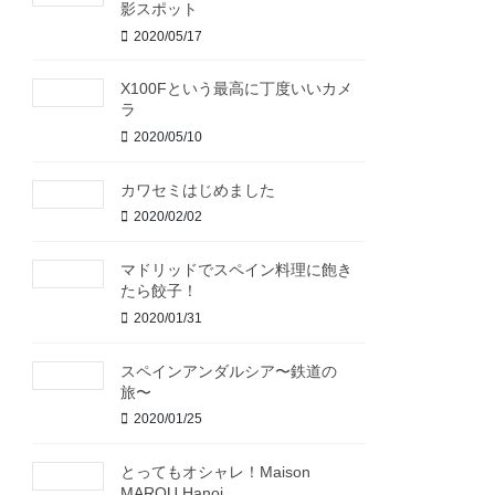
影スポット
2020/05/17
X100Fという最高に丁度いいカメ
ラ
2020/05/10
カワセミはじめました
2020/02/02
マドリッドでスペイン料理に飽き
たら餃子！
2020/01/31
スペインアンダルシア〜鉄道の
旅〜
2020/01/25
とってもオシャレ！Maison
MAROU Hanoi