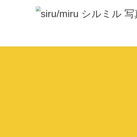
コ
ナ
ン
ビ
テ
ゲ
ン
ー
ツ
シ
へ
ョ
ス
ン
キ
に
ッ
移
プ
動