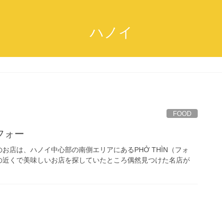
ハノイ
FOOD
フォー
店は、ハノイ中心部の南側エリアにあるPHỞ THÌN（フォ
の近くで美味しいお店を探していたところ偶然見つけた名店が